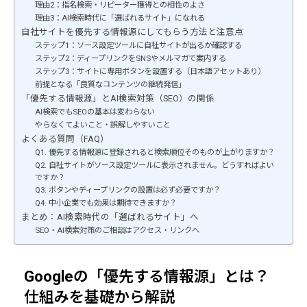
理由2：指名検索・リピーター獲得との相性のよさ
理由3：AI検索時代に「選ばれるサイト」になれる
自社サイトを優先する情報源にしてもらう方法と注意点
ステップ1：ソース設定ツールに自社サイトが出るか確認する
ステップ2：ディープリンクをSNSやメルマガで案内する
ステップ3：サイトに専用ボタンを設置する（日本語アセットあり）
前提となる「良質なコンテンツの継続発信」
「優先する情報源」とAI検索対策（SEO）の関係
AI検索でもSEOの基本は変わらない
やらなくてよいこと・誤解しやすいこと
よくある質問（FAQ）
Q1. 優先する情報源に登録されると検索順位そのものが上がりますか？
Q2. 自社サイトがソース設定ツールに表示されません。どうすればよい
ですか？
Q3. ボタンやディープリンクの設置は必ず必要ですか？
Q4. 中小企業でも効果は期待できますか？
まとめ：AI検索時代の「選ばれるサイト」へ
SEO・AI検索対策のご相談はアクセス・リンクへ
Googleの「優先する情報源」とは？
仕組みを基礎から解説