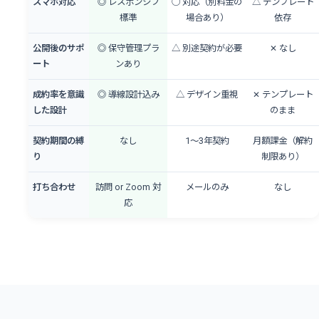
スマホ対応
◎ レスポンシブ
◯ 対応（別料金の
△ テンプレート
標準
場合あり）
依存
公開後のサポ
◎ 保守管理プラ
△ 別途契約が必要
✕ なし
ート
ンあり
成約率を意識
◎ 導線設計込み
△ デザイン重視
✕ テンプレート
した設計
のまま
契約期間の縛
なし
1〜3年契約
月額課金（解約
り
制限あり）
打ち合わせ
訪問 or Zoom 対
メールのみ
なし
応