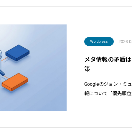
2026.0
Wordpress
メタ情報の矛盾はど
策
Googleのジョン・
報について「優先順位
すべきで、どちらが勝
した。更新日や在庫、
と、WordPress
す。