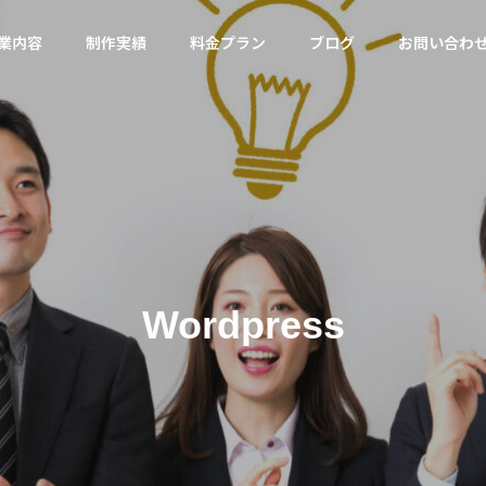
業内容
制作実績
料金プラン
ブログ
お問い合わ
セキュリティ
ツール
会社概要
Company Profile
Wordpress
サジェ
サルティ
（サジ
Googleを名乗る不審な電話・
Googleトレンドが40
ies
MEO対策
告）
SMSの見分け方
に対応｜キーワード選
のレンタ
Googleマップ対策は必
コスパ良く
須です
現！