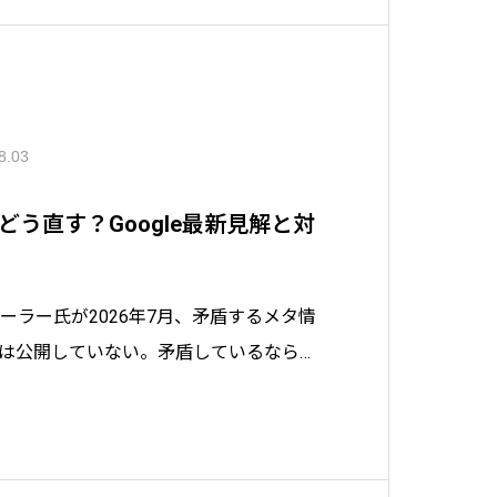
8.03
う直す？Google最新見解と対
ミューラー氏が2026年7月、矛盾するメタ情
は公開していない。矛盾しているなら直
つかを分析するものではない」と述べま
正式URL指定の食い違いが起きる場所
での直し方、社内の運用ルールまで整理しま