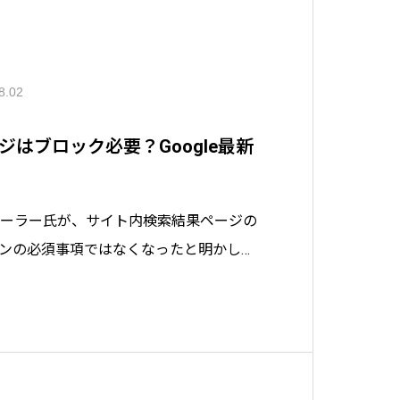
8.02
はブロック必要？Google最新
ミューラー氏が、サイト内検索結果ページの
ンの必須事項ではなくなったと明かしま
とサーバー負荷や低品質ページの増加、
クが残ります。自社サイトの確認手順と
設定方法まで、中小企業のWeb担当者向けに解