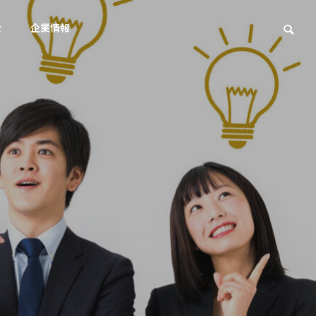
せ
企業情報
Wordpress
Wor
アクセス
Access
スト対策
ェスト広
0語比較
メタ情報の矛盾はどう直す？G
サイ
定術
oogle最新見解と対策
ク必要
集客を実