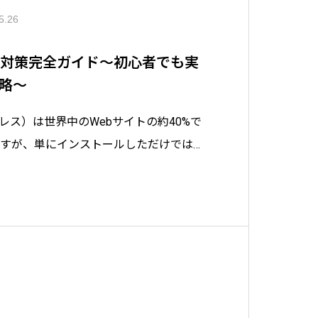
5.26
のSEO対策完全ガイド～初心者でも実
略～
ドプレス）は世界中のWebサイトの約40%で
ですが、単にインストールしただけでは検
を最大限に引き出すことはできません。
すことで、検索順位の向上とアクセス数の
こで本記事では、WordPr