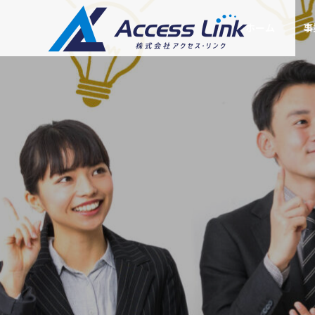
ホーム
事
SEO対策
ごあいさつ
Greeting
会社情報
Company
集客型ホームペー
提携企業
SEOコン
ジ制作
が推薦されない
クロールバジェットとは？Go
Partner compan
ング
と対策
ogle公式更新と中小企業の対
SEOに強い「売れるホ
ームページ」をお届け
あなたの会社
策
します
ルWEB部長に