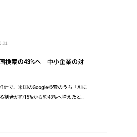
8.01
米国検索の43%へ｜中小企業の対
bの推計で、米国のGoogle検索のうち「AIに
る割合が約15%から約43%へ増えたと報
測では約48%です。数字の前提条件の読
Search Consoleで測る手順、AIに
方まで中小企業向