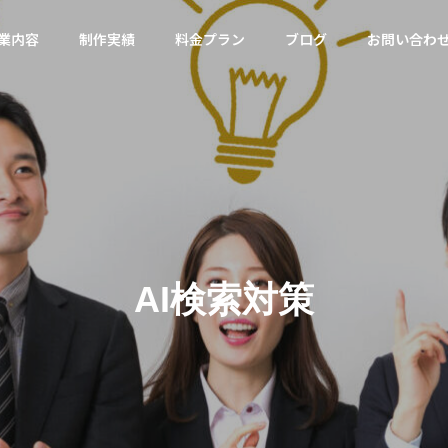
業内容
制作実績
料金プラン
ブログ
お問い合わ
ツール
Wordpress
会社概要
Company Profile
AI検索対策
サジェ
サルティ
（サジ
Googleトレンドが400語比較
メタ情報の矛盾はどう
ies
MEO対策
告）
に対応｜キーワード選定術
oogle最新見解と対策
のレンタ
Googleマップ対策は必
コスパ良く
須です
現！