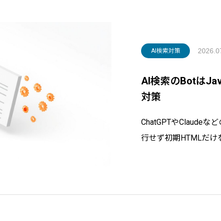
2026.0
AI検索対策
AI検索のBotはJ
対策
ChatGPTやClaude
行せず初期HTMLだけを
ータをもとに、自社サ
け方と、WordPres
コンサルタントが解説