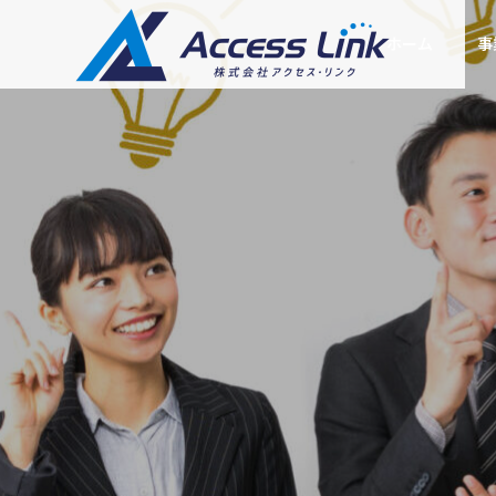
ホーム
事
セキュリティ
ごあいさつ
Greeting
会社情報
Company
集客型ホームペー
提携企業
SEOコン
ジ制作
ットとは？Go
Googleを名乗る不審な電話・
Partner compan
ング
と中小企業の対
SMSの見分け方
SEOに強い「売れるホ
ームページ」をお届け
あなたの会社
します
ルWEB部長に