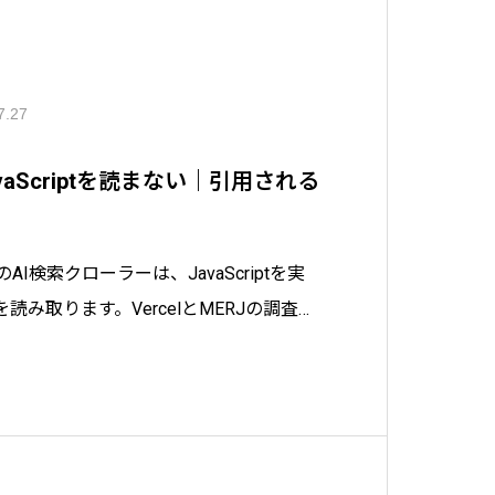
7.27
avaScriptを読まない｜引用される
などのAI検索クローラーは、JavaScriptを実
読み取ります。VercelとMERJの調査デ
イトがAI検索で引用されない原因の見分
sサイトで今日からできる改善策を認定SEO
します。