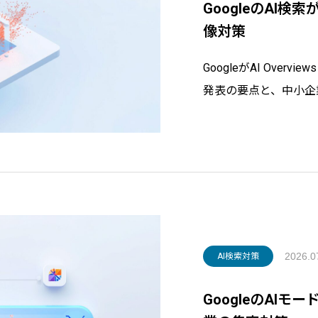
GoogleのAI
像対策
GoogleがAI Over
発表の要点と、中小企
対策を、認定SEOコ
一次情報としての写真
2026.0
AI検索対策
GoogleのAI