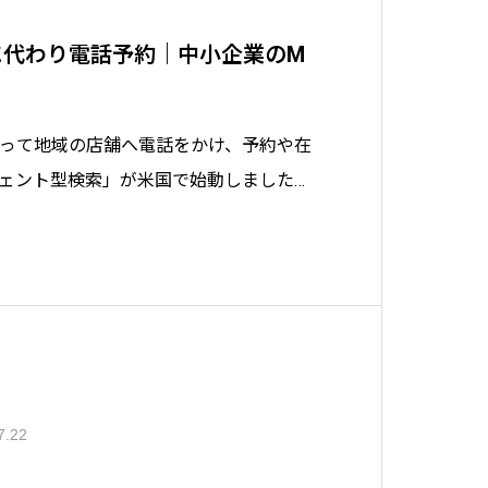
が客に代わり電話予約｜中小企業のM
に代わって地域の店舗へ電話をかけ、予約や在
ェント型検索」が米国で始動しました。
公式情報で整理し、日本の中小企業が今
leビジネスプロフィール整備やMEO・集客
わかりやすく解説します。
7.22