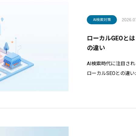
2026.0
AI検索対策
ローカルGEOとは
の違い
AI検索時代に注目され
ローカルSEOとの違
践5ステップ、業種別
トがわかりやすく解説
の対策をまとめました