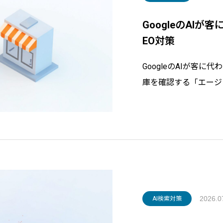
GoogleのAI
EO対策
GoogleのAIが客
庫を確認する「エージ
仕組みと最新データを
から備えるべきGoog
対策を、実務の視点で
2026.0
AI検索対策