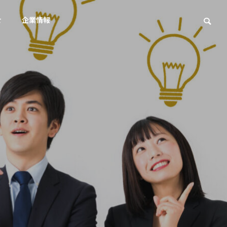
せ
企業情報
Wordpress
SE
アクセス
Access
スト対策
ェスト広
直す？G
サイト内検索ページはブロッ
AIに
ク必要？Google最新見解
3%へ
集客を実