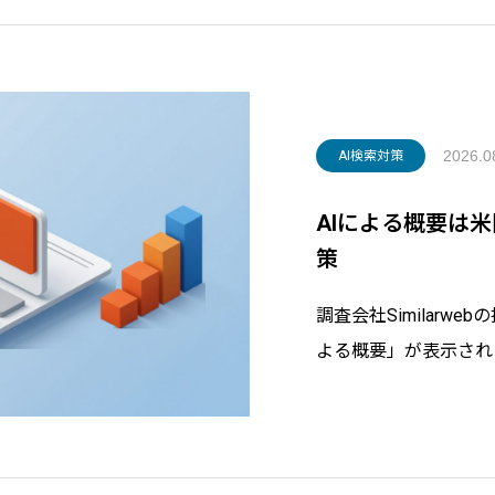
2026.0
AI検索対策
AIによる概要は
策
調査会社Similarwe
よる概要」が表示され
じられました。別の計
み方、自社サイトへの影響を
引用される記事の整え