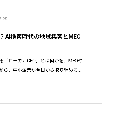
7.25
？AI検索時代の地域集客とMEO
る「ローカルGEO」とは何かを、MEOや
いから、中小企業が今日から取り組める実
のポイントまで、認定SEOコンサルタン
します。地域の店舗がAIに選ばれるため
。