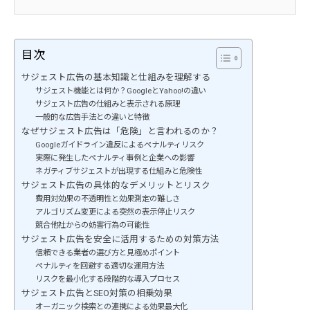
目次
サジェスト広告の基本知識と仕組みを理解する
サジェスト機能とは何か？GoogleとYahoo!の違い
サジェスト広告の仕組みと表示される原理
一般的な広告手法との違いと特徴
なぜサジェスト広告は「危険」と言われるのか？
Googleガイドライン違反によるペナルティリスク
実際に発生したペナルティ事例と企業への影響
ネガティブサジェストが出現する仕組みと危険性
サジェスト広告の具体的なデメリットとリスク
費用対効果の不透明性と効果測定の難しさ
アルゴリズム変更による突然の表示停止リスク
競合他社からの妨害行為の可能性
サジェスト広告を安全に活用するための対策方法
信頼できる業者の選び方と見極めポイント
ペナルティを回避する適切な運用方法
リスクを最小化する段階的な導入プロセス
サジェスト広告とSEO対策の相乗効果
オーガニック検索との連携による効果最大化