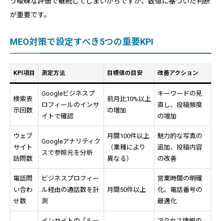
う曖昧な評価で継続してしまいがちですが、数値に基づいた判断
が重要です。
MEO対策で設定すべき5つの重要KPI
KPI項目
測定方法
目標値の目安
改善アクション
Googleビジネスプ
キーワードの見
検索表
前月比10%以上
ロフィールのインサ
直し、投稿頻度
示回数
の増加
イトで確認
の増加
ウェブ
月間100件以上
魅力的な写真の
Googleアナリティク
サイト
（業種により
追加、投稿内容
スで参照元を分析
訪問数
異なる）
の改善
電話問
ビジネスプロフィー
営業時間の明確
い合わ
ル経由の通話数を計
月間50件以上
化、電話番号の
せ数
測
最適化
インサイトの「ルー
アクセス情報の