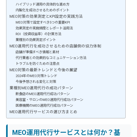
ハイブリッド運用の具体的な進め方
内製化を成功させるためのポイント
MEO対策の効果測定とKPI設定の実践方法
MEO対策で設定すべき5つの重要KPI
効果測定の実施頻度とレポート活用法
ROI（投資収益率）の計算方法
業種別の効果測定ポイント
MEO運用代行を成功させるための店舗側の協力体制
店舗が準備すべき情報と素材
代行業者との効果的なコミュニケーション方法
トラブルを防ぐための注意点
MEO対策の最新トレンドと今後の展望
2024年のMEO対策トレンド
今後予想される変化と対策
業種別MEO運用代行の成功パターン
飲食店のMEO運用代行成功パターン
美容室・サロンのMEO運用代行成功パターン
医療機関のMEO運用代行成功パターン
MEO運用代行サービスの選び方まとめ
MEO運用代行サービスとは何か？基