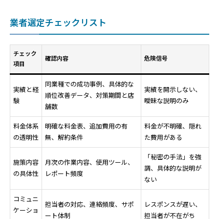
業者選定チェックリスト
チェック
確認内容
危険信号
項目
同業種での成功事例、具体的な
実績と経
実績を開示しない、
順位改善データ、対策期間と店
験
曖昧な説明のみ
舗数
料金体系
明確な料金表、追加費用の有
料金が不明確、隠れ
の透明性
無、解約条件
た費用がある
「秘密の手法」を強
施策内容
月次の作業内容、使用ツール、
調、具体的な説明が
の具体性
レポート頻度
ない
コミュニ
担当者の対応、連絡頻度、サポ
レスポンスが遅い、
ケーショ
ート体制
担当者が不在がち