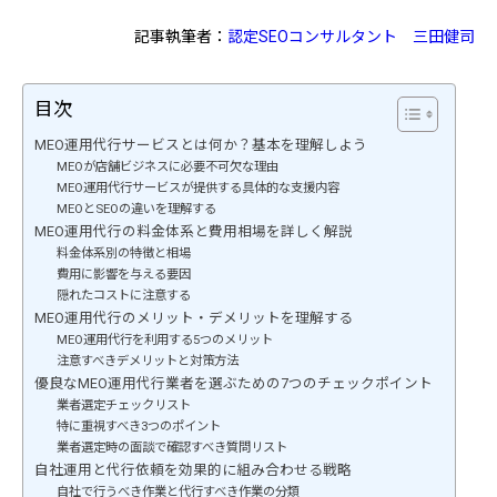
記事執筆者：
認定SEOコンサルタント
三田健司
目次
MEO運用代行サービスとは何か？基本を理解しよう
MEOが店舗ビジネスに必要不可欠な理由
MEO運用代行サービスが提供する具体的な支援内容
MEOとSEOの違いを理解する
MEO運用代行の料金体系と費用相場を詳しく解説
料金体系別の特徴と相場
費用に影響を与える要因
隠れたコストに注意する
MEO運用代行のメリット・デメリットを理解する
MEO運用代行を利用する5つのメリット
注意すべきデメリットと対策方法
優良なMEO運用代行業者を選ぶための7つのチェックポイント
業者選定チェックリスト
特に重視すべき3つのポイント
業者選定時の面談で確認すべき質問リスト
自社運用と代行依頼を効果的に組み合わせる戦略
自社で行うべき作業と代行すべき作業の分類