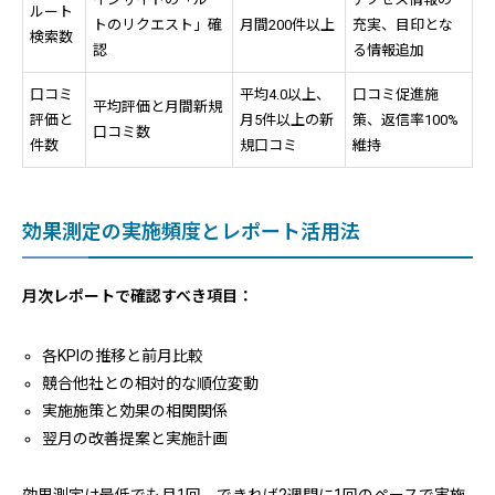
ルート
トのリクエスト」確
月間200件以上
充実、目印とな
検索数
認
る情報追加
口コミ
平均4.0以上、
口コミ促進施
平均評価と月間新規
評価と
月5件以上の新
策、返信率100%
口コミ数
件数
規口コミ
維持
効果測定の実施頻度とレポート活用法
月次レポートで確認すべき項目：
各KPIの推移と前月比較
競合他社との相対的な順位変動
実施施策と効果の相関関係
翌月の改善提案と実施計画