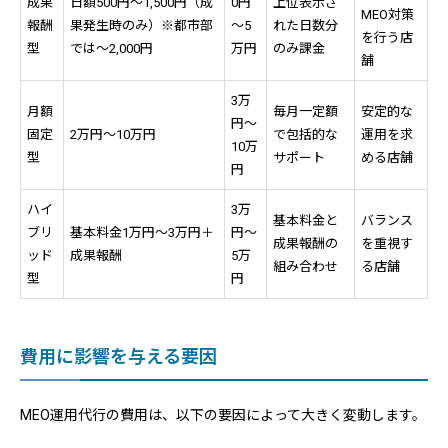
成果
日額500円～1,500円（成
0円
上位表示さ
MEO対策
報酬
果発生時のみ）※都市部
～5
れた日数分
を行う店
型
では～2,000円
万円
のみ課金
舗
3万
月額
毎月一定額
安定的な
円～
固定
2万円～10万円
で包括的な
運用を求
10万
型
サポート
める店舗
円
ハイ
3万
基本料金と
バランス
ブリ
基本料金1万円～3万円＋
円～
成果報酬の
を重視す
ッド
成果報酬
5万
組み合わせ
る店舗
型
円
費用に影響を与える要因
MEO運用代行の費用は、以下の要因によって大きく変動します。