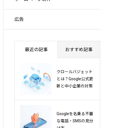
広告
最近の記事
おすすめ記事
AEO対策とは？応答
クロールバジェット
エンジン最適化の基
とは？Google公式更
本から実践方法まで
新と中小企業の対策
徹底解説
Googleを名乗る不審
GoogleのAIモード開
な電話・SMSの見分
発責任者が明かす、
け方
検索の未来とは？