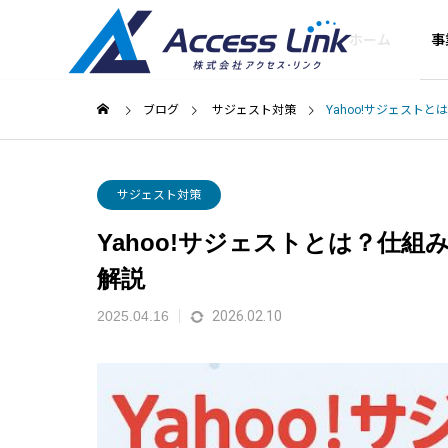
ホーム
事
ブログ
サジェスト対策
Yahoo!サジェスト
セキュリティ
ごあいさつ
サジェスト対策
Greeting
Yahoo!サジェストとは？仕組
会社情報
解説
Company
2025.04.16
2026.02.10
集客型ホームペー
提携企業
SEOコン
ジ制作
ットとは？Go
Googleを名乗る不審な電話・
Partner compan
ング
と中小企業の対
SMSの見分け方
SEOに強い「売れるホ
ームページ」をお届け
あなたの会社
します
ルWEB部長に