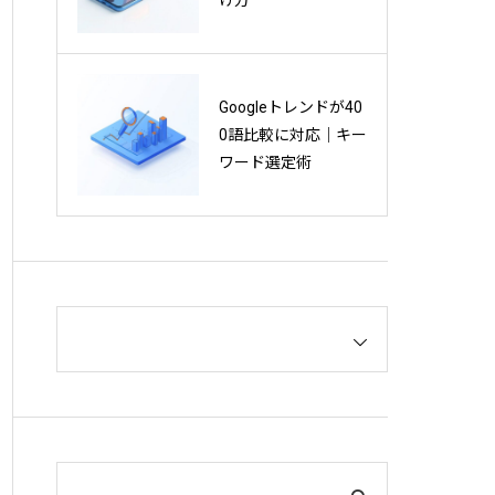
SEOに重要な権威性
Googleトレンドが40
とは？E-E-A-Tの概要
0語比較に対応｜キー
とYMYLとの関係を
ワード選定術
解説