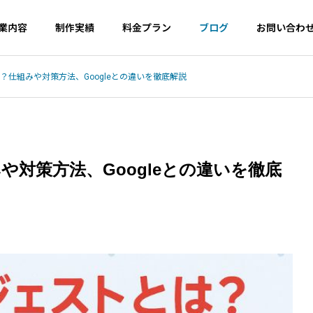
業内容
制作実績
料金プラン
ブログ
お問い合わ
とは？仕組みや対策方法、Googleとの違いを徹底解説
ツール
Wordpress
会社概要
Company Profile
みや対策方法、Googleとの違いを徹底
サジェ
サルティ
（サジ
Googleトレンドが400語比較
メタ情報の矛盾はどう
ies
MEO対策
告）
に対応｜キーワード選定術
oogle最新見解と対策
のレンタ
Googleマップ対策は必
コスパ良く
須です
現！