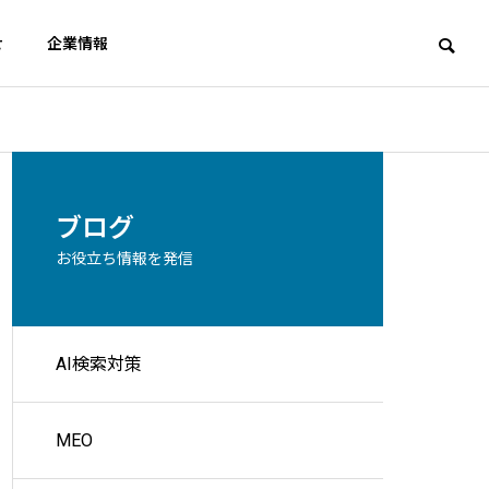
せ
企業情報
Wordpress
SE
アクセス
ブログ
Access
お役立ち情報を発信
スト対策
AI検索対策
ェスト広
直す？G
サイト内検索ページはブロッ
AIに
ク必要？Google最新見解
3%へ
MEO
集客を実