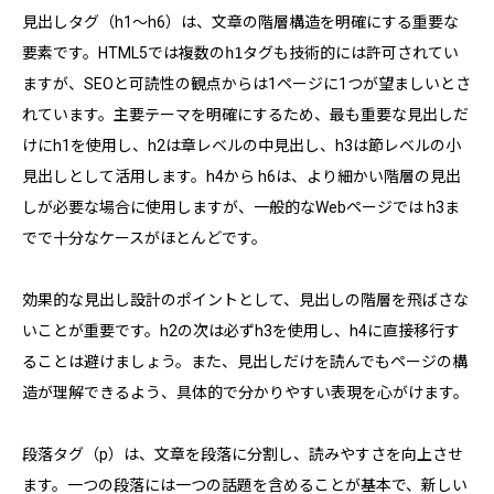
見出しタグ（h1〜h6）は、文章の階層構造を明確にする重要な
要素です。HTML5では複数の
h1
タグも技術的には許可されてい
ますが、SEOと可読性の観点からは1ページに1つが望ましいとさ
れています。主要テーマを明確にするため、最も重要な見出しだ
けにh1を使用し、h2は章レベルの中見出し、h3は節レベルの小
見出しとして活用します。h4から h6は、より細かい階層の見出
しが必要な場合に使用しますが、一般的なWebページでは h3ま
でで十分なケースがほとんどです。
効果的な見出し設計のポイントとして、見出しの階層を飛ばさな
いことが重要です。h2の次は必ずh3を使用し、h4に直接移行す
ることは避けましょう。また、見出しだけを読んでもページの構
造が理解できるよう、具体的で分かりやすい表現を心がけます。
段落タグ（p）は、文章を段落に分割し、読みやすさを向上させ
ます。一つの段落には一つの話題を含めることが基本で、新しい