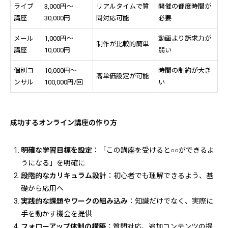
ライブ
3,000円〜
リアルタイムで質
開催の都度時間が
講座
30,000円
問対応可能
必要
メール
1,000円〜
動画より訴求力が
制作が比較的簡単
講座
10,000円
弱い
個別コ
10,000円〜
時間の制約が大き
高単価設定が可能
ンサル
100,000円/回
い
成功するオンライン講座の作り方
明確な学習目標を設定
：「この講座を受けると○○ができるよ
うになる」を明確に
段階的なカリキュラム設計
：初心者でも理解できるよう、基
礎から応用へ
実践的な課題やワークの組み込み
：知識だけでなく、実際に
手を動かす機会を提供
フォローアップ体制の構築
：質問対応、追加コンテンツの提