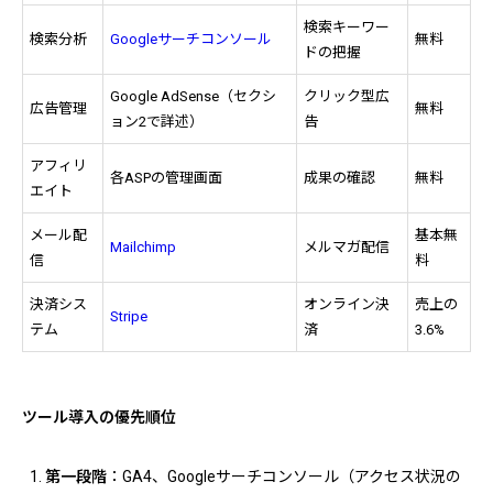
検索キーワー
検索分析
Googleサーチコンソール
無料
ドの把握
Google AdSense（セクシ
クリック型広
広告管理
無料
ョン2で詳述）
告
アフィリ
各ASPの管理画面
成果の確認
無料
エイト
メール配
基本無
Mailchimp
メルマガ配信
信
料
決済シス
オンライン決
売上の
Stripe
テム
済
3.6%
ツール導入の優先順位
第一段階
：GA4、Googleサーチコンソール（アクセス状況の