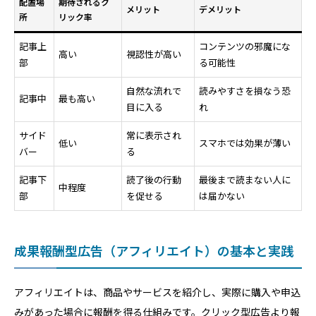
配置場
期待されるク
メリット
デメリット
所
リック率
記事上
コンテンツの邪魔にな
高い
視認性が高い
部
る可能性
自然な流れで
読みやすさを損なう恐
記事中
最も高い
目に入る
れ
サイド
常に表示され
低い
スマホでは効果が薄い
バー
る
記事下
読了後の行動
最後まで読まない人に
中程度
部
を促せる
は届かない
成果報酬型広告（アフィリエイト）の基本と実践
アフィリエイトは、商品やサービスを紹介し、実際に購入や申込
みがあった場合に報酬を得る仕組みです。クリック型広告より報