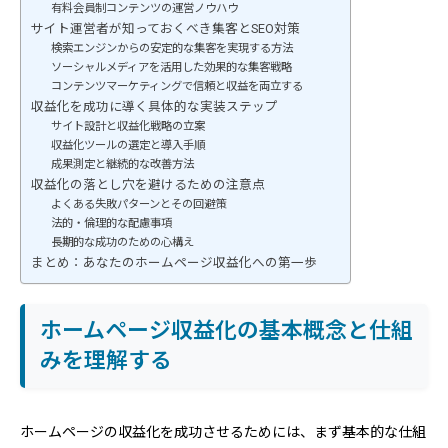
有料会員制コンテンツの運営ノウハウ
サイト運営者が知っておくべき集客とSEO対策
検索エンジンからの安定的な集客を実現する方法
ソーシャルメディアを活用した効果的な集客戦略
コンテンツマーケティングで信頼と収益を両立する
収益化を成功に導く具体的な実装ステップ
サイト設計と収益化戦略の立案
収益化ツールの選定と導入手順
成果測定と継続的な改善方法
収益化の落とし穴を避けるための注意点
よくある失敗パターンとその回避策
法的・倫理的な配慮事項
長期的な成功のための心構え
まとめ：あなたのホームページ収益化への第一歩
ホームページ収益化の基本概念と仕組
みを理解する
ホームページの収益化を成功させるためには、まず基本的な仕組