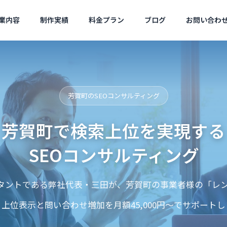
業内容
制作実績
料金プラン
ブログ
お問い合わ
ツール
Wordpress
会社概要
芳賀町のSEOコンサルティング
Company Profile
芳賀町で検索上位を実現する
SEOコンサルティング
サジェ
サルティ
（サジ
ルタントである弊社代表・三田が、芳賀町の事業者様の「レン
Googleトレンドが400語比較
メタ情報の矛盾はどう
ies
MEO対策
告）
に対応｜キーワード選定術
oogle最新見解と対策
、上位表示と問い合わせ増加を月額45,000円〜でサポートし
のレンタ
Googleマップ対策は必
コスパ良く
須です
現！