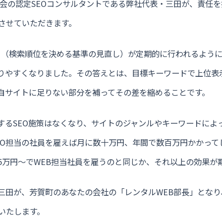
O協会の認定SEOコンサルタントである弊社代表・三田が、責任
させていただきます。
デート（検索順位を決める基準の見直し）が定期的に行われるよう
やりやすくなりました。その答えとは、目標キーワードで上位表
し、自サイトに足りない部分を補ってその差を縮めることです。
通するSEO施策はなくなり、サイトのジャンルやキーワードによ
EO担当の社員を雇えば月に数十万円、年間で数百万円かかって
5万円〜でWEB担当社員を雇うのと同じか、それ以上の効果が
の三田が、芳賀町のあなたの会社の「レンタルWEB部長」となり
いたします。