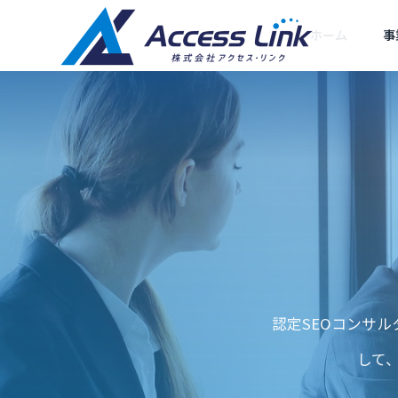
ホーム
事
セキュリティ
ごあいさつ
Greeting
会社情報
Company
集客型ホームペー
提携企業
SEOコン
ジ制作
認定SEOコンサ
ットとは？Go
Googleを名乗る不審な電話・
Partner compan
ング
と中小企業の対
SMSの見分け方
SEOに強い「売れるホ
して
ームページ」をお届け
あなたの会社
します
ルWEB部長に