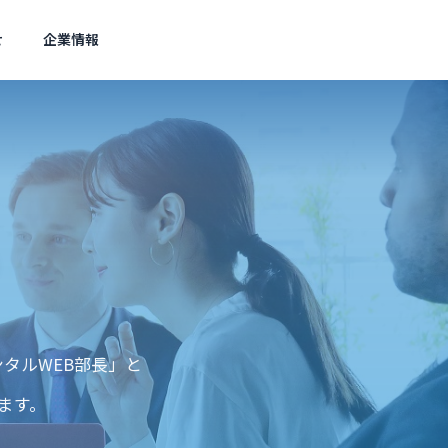
せ
企業情報
Wordpress
SE
アクセス
Access
スト対策
ェスト広
タルWEB部長」と
直す？G
サイト内検索ページはブロッ
AIに
ク必要？Google最新見解
3%へ
ます。
集客を実