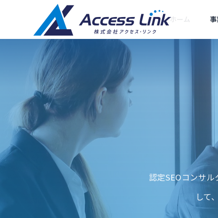
ホーム
事
SEO対策
ごあいさつ
Greeting
会社情報
Company
集客型ホームペー
提携企業
SEOコン
ジ制作
認定SEOコンサ
9月1日からAI M
GooglebotはGET以外も送る
Partner compan
ング
｜対策
｜WAF設定の落とし穴
SEOに強い「売れるホ
して
ームページ」をお届け
あなたの会社
します
ルWEB部長に