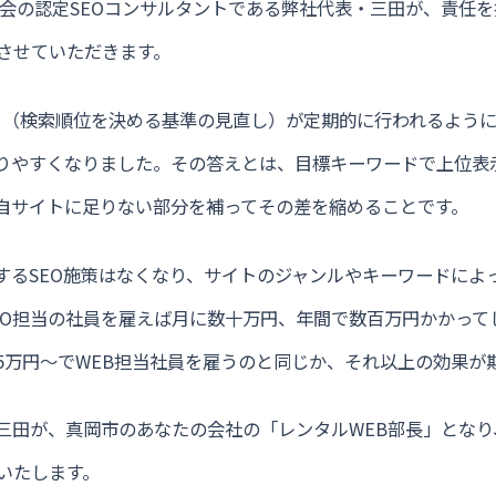
O協会の認定SEOコンサルタントである弊社代表・三田が、責任
させていただきます。
デート（検索順位を決める基準の見直し）が定期的に行われるよう
やりやすくなりました。その答えとは、目標キーワードで上位表
し、自サイトに足りない部分を補ってその差を縮めることです。
通するSEO施策はなくなり、サイトのジャンルやキーワードによ
EO担当の社員を雇えば月に数十万円、年間で数百万円かかって
5万円〜でWEB担当社員を雇うのと同じか、それ以上の効果が
の三田が、真岡市のあなたの会社の「レンタルWEB部長」となり
いたします。