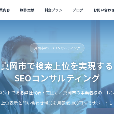
業内容
制作実績
料金プラン
ブログ
お問い合わ
ツール
SEO対策
会社概要
真岡市のSEOコンサルティング
Company Profile
真岡市で検索上位を実現する
SEOコンサルティング
サジェ
サルティ
（サジ
ルタントである弊社代表・三田が、真岡市の事業者様の「レン
Search ConsoleでAIモードの
AI検索で自社が推薦
ies
MEO対策
告）
検索語句を見る方法
理由｜最新調査と対策
、上位表示と問い合わせ増加を月額45,000円〜でサポートし
のレンタ
Googleマップ対策は必
コスパ良く
須です
現！