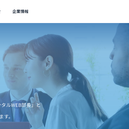
せ
企業情報
SEO対策
セキ
アクセス
Access
スト対策
ェスト広
タルWEB部長」と
されない
クロールバジェットとは？Go
Goo
ogle公式更新と中小企業の対
SMS
ます。
集客を実
策