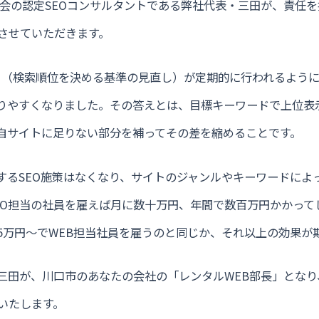
O協会の認定SEOコンサルタントである弊社代表・三田が、責任
させていただきます。
デート（検索順位を決める基準の見直し）が定期的に行われるよう
やりやすくなりました。その答えとは、目標キーワードで上位表
し、自サイトに足りない部分を補ってその差を縮めることです。
通するSEO施策はなくなり、サイトのジャンルやキーワードによ
EO担当の社員を雇えば月に数十万円、年間で数百万円かかって
5万円〜でWEB担当社員を雇うのと同じか、それ以上の効果が
の三田が、川口市のあなたの会社の「レンタルWEB部長」となり
いたします。