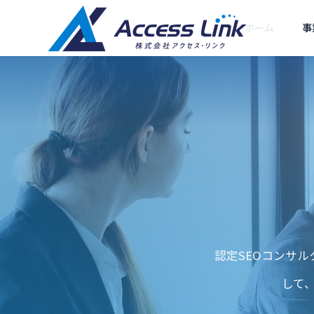
ホーム
事
セキュリティ
ごあいさつ
Greeting
会社情報
Company
集客型ホームペー
提携企業
SEOコン
ジ制作
認定SEOコンサ
ットとは？Go
Googleを名乗る不審な電話・
Partner compan
ング
と中小企業の対
SMSの見分け方
SEOに強い「売れるホ
して
ームページ」をお届け
あなたの会社
します
ルWEB部長に