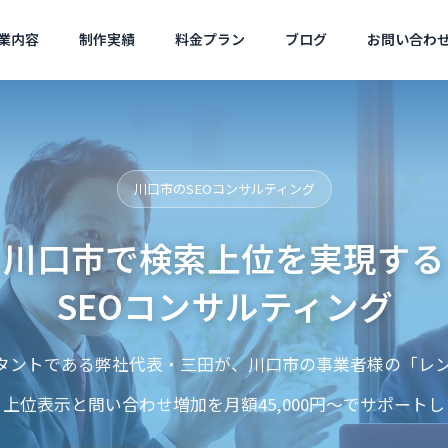
業内容
制作実績
料金プラン
ブログ
お問い合わ
ツール
Wordpress
会社概要
川口市のSEOコンサルティング
Company Profile
川口市で検索上位を実現する
SEOコンサルティング
サジェ
サルティ
（サジ
ルタントである弊社代表・三田が、川口市の事業者様の「レン
Googleトレンドが400語比較
メタ情報の矛盾はどう
ies
MEO対策
告）
に対応｜キーワード選定術
oogle最新見解と対策
、上位表示と問い合わせ増加を月額45,000円〜でサポートし
のレンタ
Googleマップ対策は必
コスパ良く
須です
現！