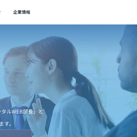
せ
企業情報
Wordpress
SE
アクセス
Access
スト対策
ェスト広
タルWEB部長」と
直す？G
サイト内検索ページはブロッ
AIに
ク必要？Google最新見解
3%へ
ます。
集客を実