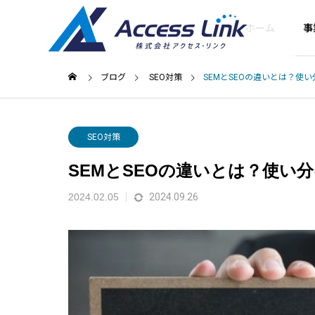
ホーム
事
ブログ
SEO対策
SEMとSEOの違いとは？使
セキュリティ
ごあいさつ
SEO対策
Greeting
SEMとSEOの違いとは？使い
会社情報
2024.02.05
2024.09.26
Company
集客型ホームペー
提携企業
SEOコン
ジ制作
ットとは？Go
Googleを名乗る不審な電話・
Partner compan
ング
と中小企業の対
SMSの見分け方
SEOに強い「売れるホ
ームページ」をお届け
あなたの会社
します
ルWEB部長に