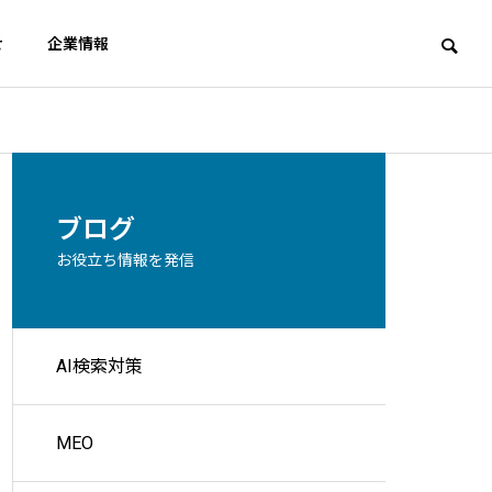
せ
企業情報
Wordpress
SE
アクセス
ブログ
Access
お役立ち情報を発信
スト対策
AI検索対策
ェスト広
直す？G
サイト内検索ページはブロッ
AIに
ク必要？Google最新見解
3%へ
MEO
集客を実