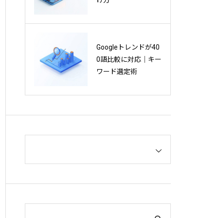
の特徴と改善方法を
解説
Googleトレンドが40
GoogleのAIモード開
0語比較に対応｜キー
発責任者が明かす、
ワード選定術
検索の未来とは？