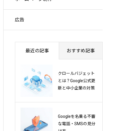
広告
最近の記事
おすすめ記事
AEO対策とは？応答
クロールバジェット
エンジン最適化の基
とは？Google公式更
本から実践方法まで
新と中小企業の対策
徹底解説
Googleにインデック
Googleを名乗る不審
スされていたページ
な電話・SMSの見分
が消されてしまう5つ
け方