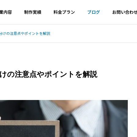
業内容
制作実績
料金プラン
ブログ
お問い合わ
い分けの注意点やポイントを解説
ツール
Wordpress
会社概要
Company Profile
分けの注意点やポイントを解説
サジェ
サルティ
（サジ
Googleトレンドが400語比較
メタ情報の矛盾はどう
ies
MEO対策
告）
に対応｜キーワード選定術
oogle最新見解と対策
のレンタ
Googleマップ対策は必
コスパ良く
須です
現！