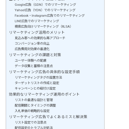
Google広告（GDN）でのリマーケティング
Yahoo!広告（YDN）でのリマーケティング
Facebook・Instagram広告でのリマーケティング
LINE広告でのリマーケティング
検索広告向けリマーケティング（RLSA）
リマーケティング活用のメリット
見込み客への効果的な再アプローチ
コンバージョン率の向上
広告費用対効果の最適化
リマーケティングの課題と対策
ユーザー体験への配慮
データ収集と蓄積の注意点
リマーケティング広告の具体的な設定手順
リマーケティングタグの設置方法
ターゲットリストの作成と設定
キャンペーンとの紐付け設定
効果的なリマーケティング運用のポイント
リストの最適な設計と管理
配信期間とタイミングの調整
入札単価の戦略的な設定
リマーケティング広告でよくあるミスと解決策
リスト設定での注意点
配信設定のトラブル対処法