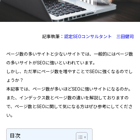
記事執筆：
認定SEOコンサルタント
三田健司
ページ数の多いサイトと少ないサイトでは、一般的にはページ数
の多いサイトがSEOに強いといわれています。
しかし、ただ単にページ数を増やすことでSEOに強くなるのでし
ょうか？
本記事では、ページ数が多いほどSEOに強いサイトになるのか。
また、インデックス数とページ数の違いを解説しておりますの
で、ページ数とSEOに関して気になる方はぜひ参考にしてくださ
い。
目次