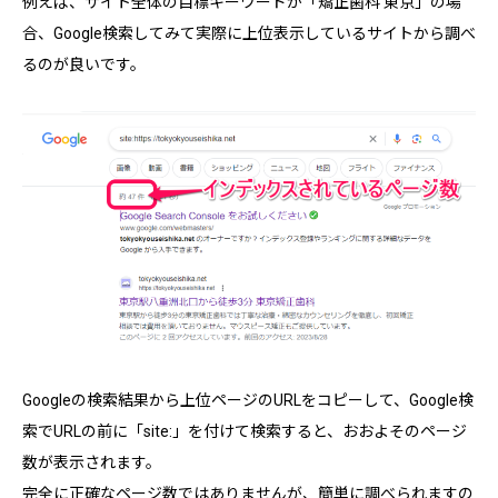
例えば、サイト全体の目標キーワードが「矯正歯科 東京」の場
合、Google検索してみて実際に上位表示しているサイトから調べ
るのが良いです。
Googleの検索結果から上位ページのURLをコピーして、Google検
索でURLの前に「site:」を付けて検索すると、おおよそのページ
数が表示されます。
完全に正確なページ数ではありませんが、簡単に調べられますの