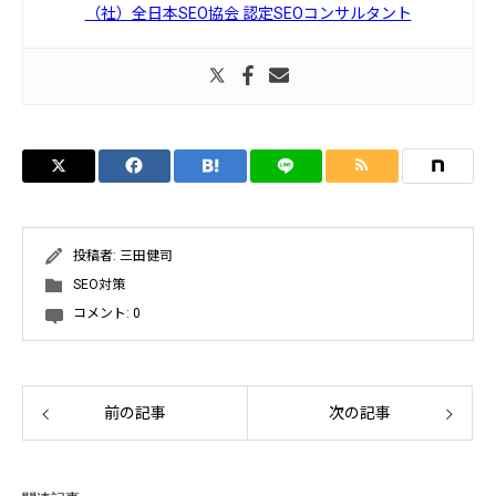
（社）全日本SEO協会 認定SEOコンサルタント
投稿者:
三田健司
SEO対策
コメント:
0
前の記事
次の記事