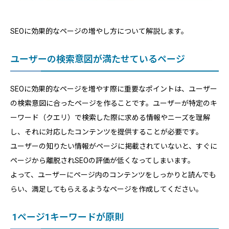
SEOに効果的なページの増やし方について解説します。
ユーザーの検索意図が満たせているページ
SEOに効果的なページを増やす際に重要なポイントは、ユーザー
の検索意図に合ったページを作ることです。ユーザーが特定のキ
ーワード（クエリ）で検索した際に求める情報やニーズを理解
し、それに対応したコンテンツを提供することが必要です。
ユーザーの知りたい情報がページに掲載されていないと、すぐに
ページから離脱されSEOの評価が低くなってしまいます。
よって、ユーザーにページ内のコンテンツをしっかりと読んでも
らい、満足してもらえるようなページを作成してください。
1ページ1キーワードが原則