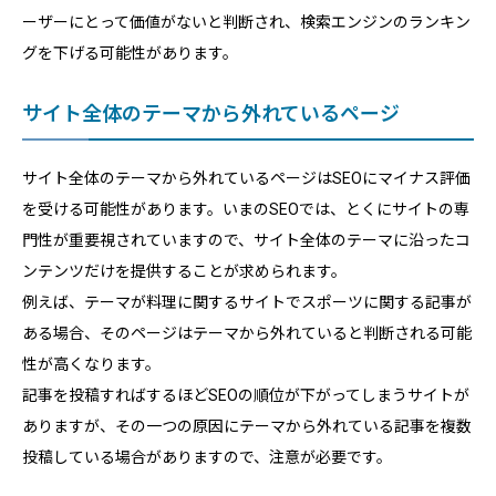
ーザーにとって価値がないと判断され、検索エンジンのランキン
グを下げる可能性があります。
サイト全体のテーマから外れているページ
サイト全体のテーマから外れているページはSEOにマイナス評価
を受ける可能性があります。いまのSEOでは、とくにサイトの専
門性が重要視されていますので、サイト全体のテーマに沿ったコ
ンテンツだけを提供することが求められます。
例えば、テーマが料理に関するサイトでスポーツに関する記事が
ある場合、そのページはテーマから外れていると判断される可能
性が高くなります。
記事を投稿すればするほどSEOの順位が下がってしまうサイトが
ありますが、その一つの原因にテーマから外れている記事を複数
投稿している場合がありますので、注意が必要です。