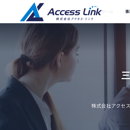
ホーム
事
SEO対策
ごあいさつ
Greeting
会社情報
Company
集客型ホームペー
提携企業
SEOコン
ジ制作
株式会社アクセス
が推薦されない
クロールバジェットとは？Go
Partner compan
ング
と対策
ogle公式更新と中小企業の対
SEOに強い「売れるホ
ームページ」をお届け
あなたの会社
策
します
ルWEB部長に