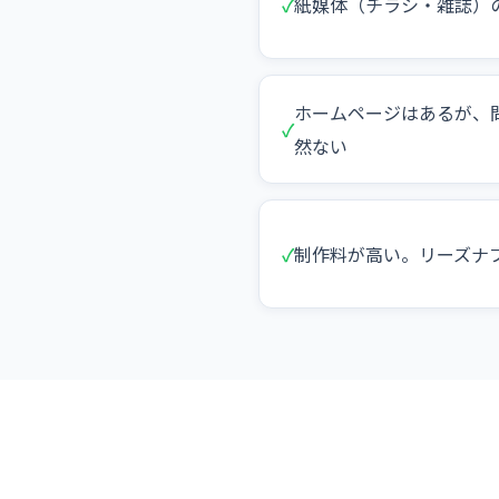
✓
紙媒体（チラシ・雑誌）
ホームページはあるが、
✓
然ない
✓
制作料が高い。リーズナ