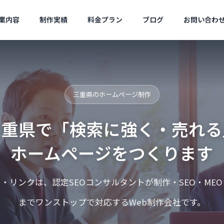
業内容
制作実績
料金プラン
ブログ
お問い合わ
セキュリティ
ツール
会社概要
三重県のホームページ制作
Company Profile
三重県で「検索に強く・売れる
ホームページをつくります
サジェ
サルティ
（サジ
・リンクは、認定SEOコンサルタントが制作・SEO・ME
Googleを名乗る不審な電話・
Googleトレンドが40
ies
MEO対策
告）
SMSの見分け方
に対応｜キーワード選
までワンストップで対応するWeb制作会社です。
のレンタ
Googleマップ対策は必
コスパ良く
須です
現！