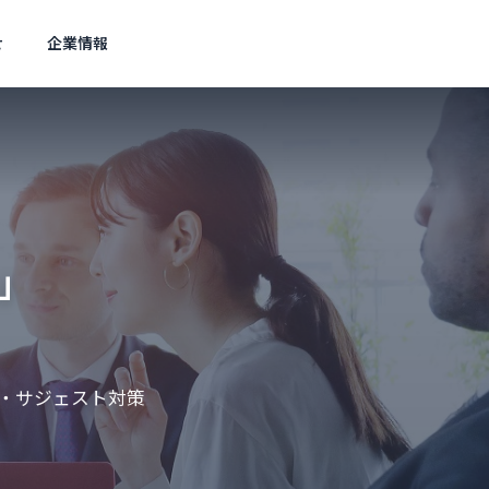
せ
企業情報
Wordpress
Wor
アクセス
Access
」
スト対策
ェスト広
O・サジェスト対策
0語比較
メタ情報の矛盾はどう直す？G
サイ
定術
oogle最新見解と対策
ク必要
集客を実