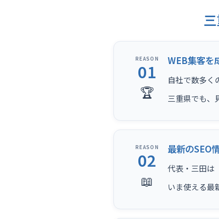
三
WEB集客を
REASON
01
自社で数多く
🏆
三重県でも、
最新のSEO
REASON
02
代表・三田は（
📖
いま使える最