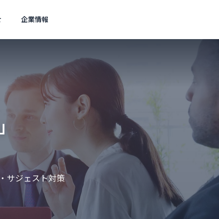
せ
企業情報
Wordpress
Wor
アクセス
Access
」
スト対策
ェスト広
O・サジェスト対策
0語比較
メタ情報の矛盾はどう直す？G
サイ
定術
oogle最新見解と対策
ク必要
集客を実