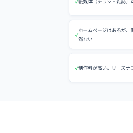
✓
紙媒体（チラシ・雑誌）
ホームページはあるが、
✓
然ない
✓
制作料が高い。リーズナ