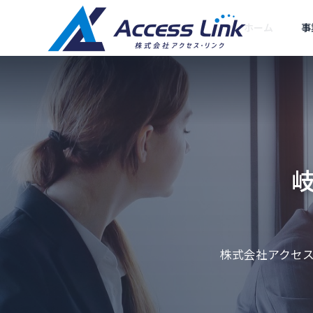
ホーム
事
SEO対策
ごあいさつ
Greeting
会社情報
Company
集客型ホームペー
提携企業
SEOコン
ジ制作
株式会社アクセス
が推薦されない
クロールバジェットとは？Go
Partner compan
ング
と対策
ogle公式更新と中小企業の対
SEOに強い「売れるホ
ームページ」をお届け
あなたの会社
策
します
ルWEB部長に