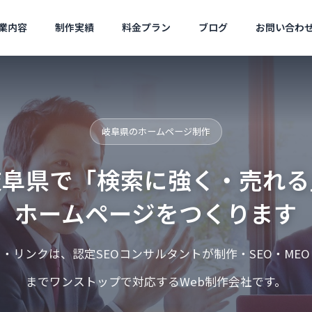
業内容
制作実績
料金プラン
ブログ
お問い合わ
セキュリティ
ツール
会社概要
岐阜県のホームページ制作
Company Profile
岐阜県で「検索に強く・売れる
ホームページをつくります
サジェ
サルティ
（サジ
・リンクは、認定SEOコンサルタントが制作・SEO・ME
Googleを名乗る不審な電話・
Googleトレンドが40
ies
MEO対策
告）
SMSの見分け方
に対応｜キーワード選
までワンストップで対応するWeb制作会社です。
のレンタ
Googleマップ対策は必
コスパ良く
須です
現！