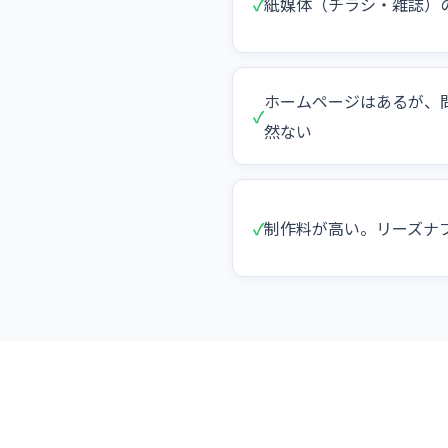
✓
紙媒体（チラシ・雑誌）
ホームページはあるが、
✓
然ない
✓
制作料が高い。リーズナ