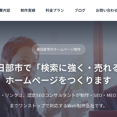
業内容
制作実績
料金プラン
ブログ
お問い合わ
セキュリティ
ツール
会社概要
春日部市のホームページ制作
Company Profile
日部市で「検索に強く・売れ
ホームページをつくります
サジェ
サルティ
（サジ
・リンクは、認定SEOコンサルタントが制作・SEO・ME
Googleを名乗る不審な電話・
Googleトレンドが40
ies
MEO対策
告）
SMSの見分け方
に対応｜キーワード選
までワンストップで対応するWeb制作会社です。
のレンタ
Googleマップ対策は必
コスパ良く
須です
現！