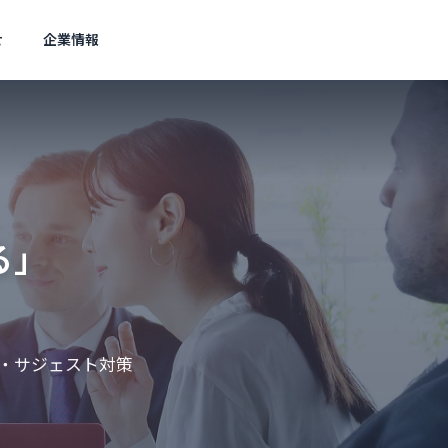
せ
企業情報
Wordpress
Wor
アクセス
Access
る」
スト対策
ェスト広
O・サジェスト対策
0語比較
メタ情報の矛盾はどう直す？G
サイ
定術
oogle最新見解と対策
ク必要
集客を実