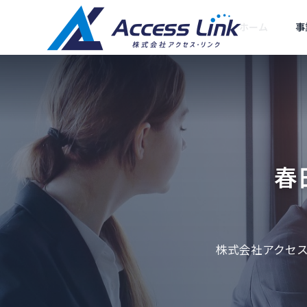
ホーム
事
SEO対策
ごあいさつ
Greeting
春
会社情報
Company
集客型ホームペー
提携企業
SEOコン
ジ制作
株式会社アクセス
が推薦されない
クロールバジェットとは？Go
Partner compan
ング
と対策
ogle公式更新と中小企業の対
SEOに強い「売れるホ
ームページ」をお届け
あなたの会社
策
します
ルWEB部長に