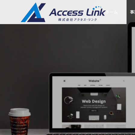
ホーム
事
セキュリティ
ごあいさつ
Greeting
会社情報
Company
集客型ホームペー
提携企業
SEOコン
ジ制作
ットとは？Go
Googleを名乗る不審な電話・
Partner compan
ング
と中小企業の対
SMSの見分け方
SEOに強い「売れるホ
ームページ」をお届け
あなたの会社
します
ルWEB部長に