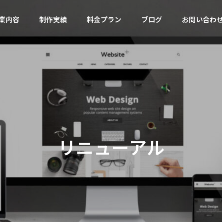
業内容
制作実績
料金プラン
ブログ
お問い合わ
ツール
Wordpress
会社概要
Company Profile
リニューアル
サジェ
サルティ
（サジ
Googleトレンドが400語比較
メタ情報の矛盾はどう
ies
MEO対策
告）
に対応｜キーワード選定術
oogle最新見解と対策
のレンタ
Googleマップ対策は必
コスパ良く
須です
現！