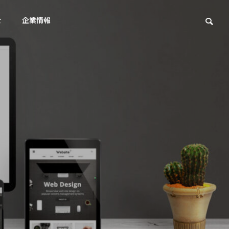
せ
企業情報
Wordpress
SE
アクセス
Access
スト対策
ェスト広
直す？G
サイト内検索ページはブロッ
AIに
ク必要？Google最新見解
3%へ
集客を実