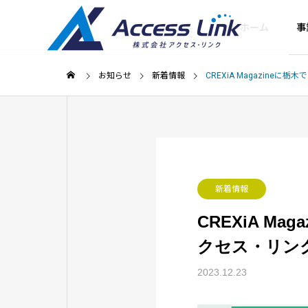
ホーム
事
お知らせ
新着情報
CREXiA Magazin
SEO対策
ごあいさつ
Greeting
会社情報
新着情報
Company
CREXiA M
集客型ホームペー
提携企業
SEOコン
ジ制作
クセス・リン
soleでAIモードの
AI検索で自社が推薦されない
Partner compan
ング
方法
理由｜最新調査と対策
SEOに強い「売れるホ
2023.12.23
ームページ」をお届け
あなたの会社
します
ルWEB部長に