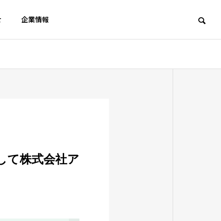
せ
企業情報
ツール
Wor
アクセス
Access
社として株式会社ア
スト対策
ェスト広
な電話・
Googleトレンドが400語比較
メタ
に対応｜キーワード選定術
oog
集客を実