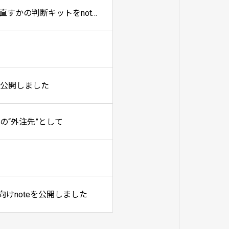
「そろそろ作り直しましょう」と言われたら──ホームページを作り直すか直すかの判断キットをnoteで公開しました
で公開しました
の“外注先”として
向けnoteを公開しました