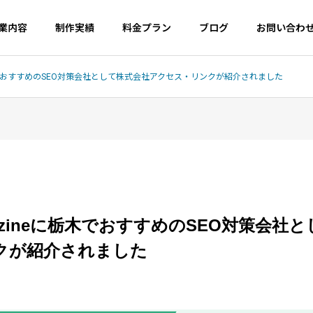
業内容
制作実績
料金プラン
ブログ
お問い合わ
eに栃木でおすすめのSEO対策会社として株式会社アクセス・リンクが紹介されました
SEO対策
セキュリティ
会社概要
Company Profile
agazineに栃木でおすすめのSEO対策会
サジェ
サルティ
（サジ
クが紹介されました
クロールバジェットとは？Go
Googleを名乗る不審
ies
MEO対策
告）
ogle公式更新と中小企業の対
SMSの見分け方
のレンタ
Googleマップ対策は必
コスパ良く
策
須です
現！