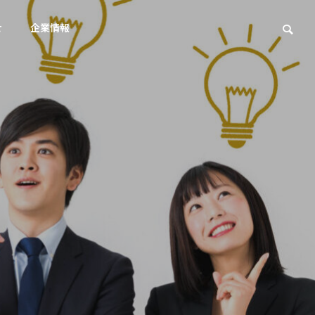
せ
企業情報
SEO対策
SE
アクセス
Access
スト対策
ェスト広
ブロッ
AIによる概要は米国検索の4
robo
見解
3%へ｜中小企業の対策
非公
集客を実