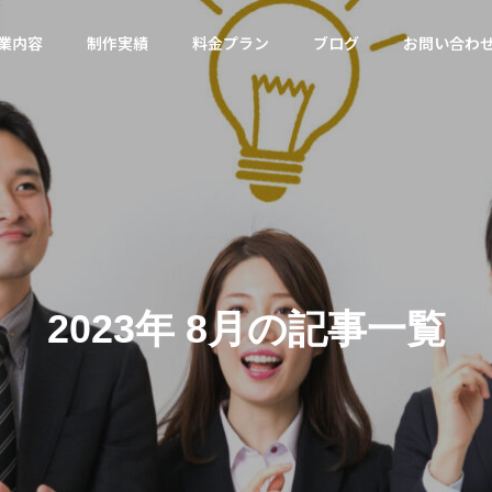
業内容
制作実績
料金プラン
ブログ
お問い合わ
Wordpress
Wordpress
会社概要
Company Profile
2023年 8月の記事一覧
サジェ
サルティ
（サジ
メタ情報の矛盾はどう直す？G
サイト内検索ページは
ies
MEO対策
告）
oogle最新見解と対策
ク必要？Google最新
のレンタ
Googleマップ対策は必
コスパ良く
須です
現！