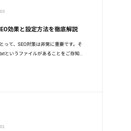
.03
とは？SEO効果と設定方法を徹底解説
にとって、SEO対策は非常に重要です。そ
s.txtというファイルがあることをご存知で
トのクローラーに対して、どのページをク
たはクロールしないで欲しいかを指示す
ots.txtです。こ
.01