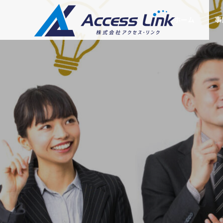
ホーム
事
ツール
ごあいさつ
Greeting
会社情報
Company
集客型ホームペー
提携企業
SEOコン
ジ制作
乗る不審な電話・
Googleトレンドが400語比較
Partner compan
ング
方
に対応｜キーワード選定術
SEOに強い「売れるホ
ームページ」をお届け
あなたの会社
します
ルWEB部長に