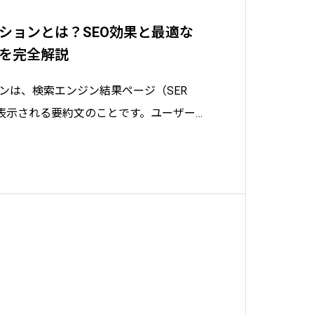
ションとは？SEO効果と最適な
を完全解説
ンは、検索エンジン結果ページ（SER
表示される要約文のことです。ユーザー
トをクリックするかどうかを判断する重
ウェブサイトの魅力をアピールし、ユー
を担っています。ウェブサイトへの集客